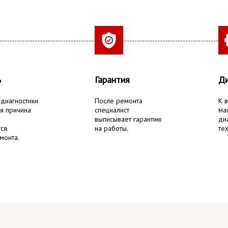
ь
Гарантия
Ди
 диагностики
После ремонта
К 
я причина
специалист
ма
выписывает гарантию
ди
тся
на работы.
тех
монта.