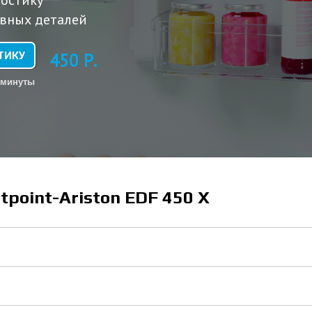
остику
вных деталей
ТИКУ
450 Р.
 минуты
point-Ariston EDF 450 X