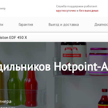
Служба поддержки работает
ентр
круглосуточно и без выходных
ти
Гарантия
Выезд и доставка
Диагнос
riston EDF 450 X
ильников Hotpoint-A
енера