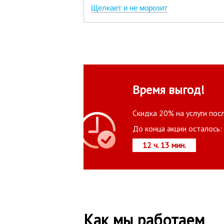
Щелкает и не морозит
Время выгод!
Скидка 20% на услуги пос
До конца акции осталось:
12 ч. 13 мин.
Как мы работаем