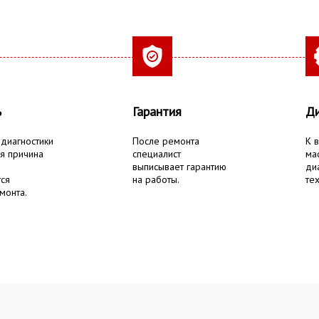
ь
Гарантия
Ди
 диагностики
После ремонта
К 
я причина
специалист
ма
выписывает гарантию
ди
тся
на работы.
тех
монта.