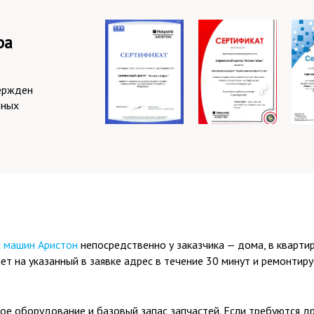
ра
ержден
зных
х машин Аристон
непосредственно у заказчика — дома, в кварти
 на указанный в заявке адрес в течение 30 минут и ремонтиру
ое оборудование и базовый запас запчастей. Если требуются др