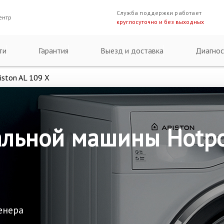
Служба поддержки работает
ентр
круглосуточно и без выходных
ти
Гарантия
Выезд и доставка
Диагнос
iston AL 109 X
льной машины Hotpoi
енера