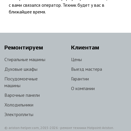
с вами связался оператор. Техник будет у вас в
ближайшее время.
Ремонтируем
Клиентам
Стиральные машины
Цены
Духовые шкафы
Выезд мастера
Посудомоечные
Гарантии
машины
О компании
Варочные панели
Холодильники
Электроплиты
© ariston-helper.com, 2015-2026 - ремонт техники Hotpoint-Ariston.