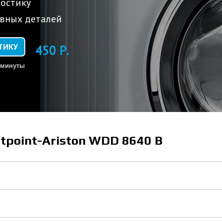
остику
вных деталей
ТИКУ
450 Р.
 минуты
tpoint-Ariston WDD 8640 B