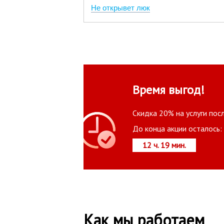
Не открывет люк
Время выгод!
Скидка 20% на услуги пос
До конца акции осталось:
12 ч. 19 мин.
Как мы работаем