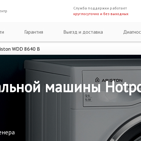
Служба поддержки работает
ентр
круглосуточно и без выходных
ти
Гарантия
Выезд и доставка
Диагнос
riston WDD 8640 B
льной машины Hotpoi
енера