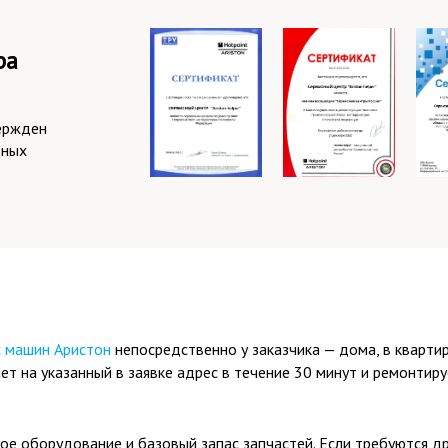
ра
ержден
зных
х машин Аристон
непосредственно у заказчика — дома, в кварти
 на указанный в заявке адрес в течение 30 минут и ремонтиру
ое оборудование и базовый запас запчастей. Если требуются др