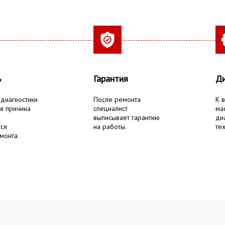
ь
Гарантия
Ди
 диагностики
После ремонта
К 
я причина
специалист
ма
выписывает гарантию
ди
тся
на работы.
тех
монта.