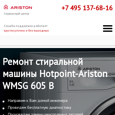
+7 495 137-68-16
Сервисный центр
Служба поддержки работает
круглосуточно и без выходных
Ремонт Hotpoint-Ariston
Hotpoint-Ariston WMSG 605 B
Ремонт стиральной
машины Hotpoint-Ariston
WMSG 605 B
Направим к Вам домой инженера
Проведем бесплатную диагностику
Произведем замену неисправных деталей