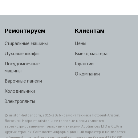
Ремонтируем
Клиентам
Стиральные машины
Цены
Духовые шкафы
Выезд мастера
Посудомоечные
Гарантии
машины
О компании
Варочные панели
Холодильники
Электроплиты
© ariston-helper.com, 2015-2026 - ремонт техники Hotpoint-Ariston.
Логотипы Hotpoint-Ariston и ее торговые марки являются
зарегистрированными товарными знаками Appliances LTD в США и
других странах. Сайт носит информационный характер и не является
публичной офертой, определяемой положениями Статьи 437 ГК РФ.