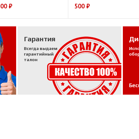
700
₽
500
₽
Гарантия
Ди
Всегда выдаем
Исп
гарантийный
обо
талон
Бес