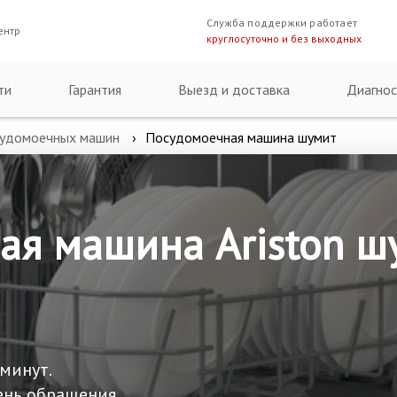
Служба поддержки работает
ентр
круглосуточно и без выходных
ти
Гарантия
Выезд и доставка
Диагнос
судомоечных машин
Посудомоечная машина шумит
ая машина Ariston ш
 минут.
ень обращения.