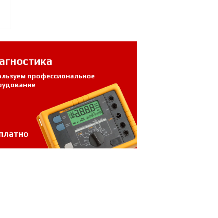
агностика
ользуем профессиональное
рудование
платно