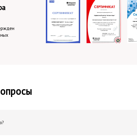
ра
ержден
зных
вопросы
а?