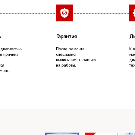
ь
Гарантия
Ди
 диагностики
После ремонта
К 
я причина
специалист
ма
выписывает гарантию
ди
тся
на работы.
тех
монта.